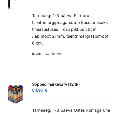
options
may
be
Tarneaeg: 1-3 päeva Piiritoru
chosen
tsentrimärgipeaga sobib kasutamiseks
on
tiheasustuses. Toru pikkus 50cm
the
/läbimõõt 21mm, tsentrimärgi läbimõõt
product
6 cm.
page
Vali
Lisainfo
This
product
has
multiple
variants.
Soppec märkevärv (12 tk)
The
84,90
€
options
may
be
Tarneaeg: 1-3 päeva Ostes korraga ühe