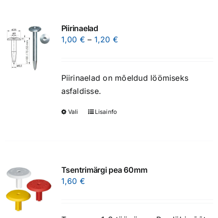
0 Toodet
0,00 €
Piirinaelad
Price
1,00
€
–
1,20
€
range:
1,00 €
Piirinaelad on mõeldud löömiseks
through
asfaldisse.
1,20 €
Vali
Lisainfo
This
product
has
multiple
variants.
Tsentrimärgi pea 60mm
The
1,60
€
options
may