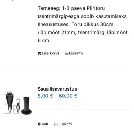
be
Tarneaeg: 1-3 päeva Piiritoru
chosen
tsentrimärgipeaga sobib kasutamiseks
on
tiheasustuses. Toru pikkus 30cm
the
/läbimõõt 21mm, tsentrimärgi läbimõõt
product
6 cm.
page
Lisa korvi
Lisainfo
Saua lisavarustus
Price
8,00
€
–
60,00
€
range:
8,00 €
through
Vali
Lisainfo
This
60,00 €
product