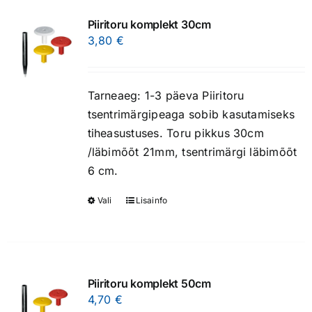
multiple
page
variants.
Piiritoru komplekt 30cm
The
3,80
€
options
may
be
Tarneaeg: 1-3 päeva Piiritoru
chosen
tsentrimärgipeaga sobib kasutamiseks
on
tiheasustuses. Toru pikkus 30cm
the
/läbimõõt 21mm, tsentrimärgi läbimõõt
product
6 cm.
page
Vali
Lisainfo
This
product
has
multiple
variants.
Piiritoru komplekt 50cm
The
4,70
€