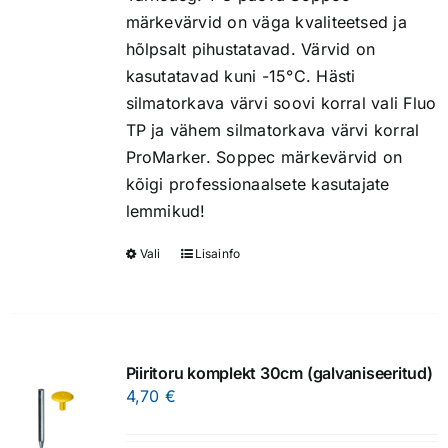
chosen
märkevärvid on väga kvaliteetsed ja
on
hõlpsalt pihustatavad. Värvid on
the
kasutatavad kuni -15°C. Hästi
product
silmatorkava värvi soovi korral vali Fluo
page
TP ja vähem silmatorkava värvi korral
ProMarker. Soppec märkevärvid on
kõigi professionaalsete kasutajate
lemmikud!
Vali
Lisainfo
This
product
has
multiple
variants.
Piiritoru komplekt 30cm (galvaniseeritud)
The
4,70
€
options
may