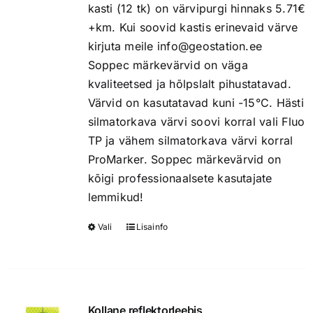
chosen
kasti (12 tk) on värvipurgi hinnaks 5.71€
on
+km. Kui soovid kastis erinevaid värve
the
kirjuta meile info@geostation.ee
product
Soppec märkevärvid on väga
page
kvaliteetsed ja hõlpslalt pihustatavad.
Värvid on kasutatavad kuni -15°C. Hästi
silmatorkava värvi soovi korral vali Fluo
TP ja vähem silmatorkava värvi korral
ProMarker. Soppec märkevärvid on
kõigi professionaalsete kasutajate
lemmikud!
Vali
Lisainfo
This
product
has
multiple
variants.
Kollane reflektorleebis