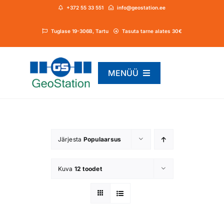
Skip
+372 55 33 551
info@geostation.ee
to
content
Tuglase 19-306B, Tartu
Tasuta tarne alates 30€
MENÜÜ
Pood
Järjesta
Populaarsus
Ehituslaserid
Kuva
12 toodet
Meist
Kontakt