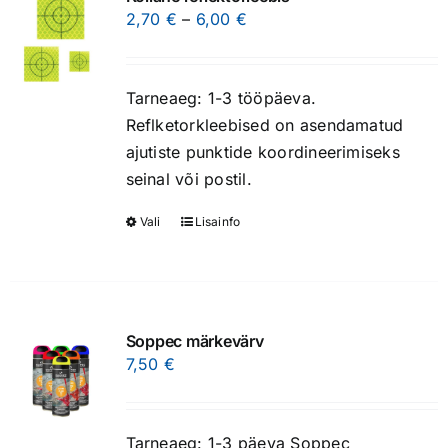
The
Price
2,70
€
–
6,00
€
options
range:
may
2,70 €
be
Tarneaeg: 1-3 tööpäeva.
through
chosen
Reflketorkleebised on asendamatud
6,00 €
on
ajutiste punktide koordineerimiseks
the
seinal või postil.
product
Vali
Lisainfo
This
page
product
has
multiple
variants.
Soppec märkevärv
The
7,50
€
options
may
be
Tarneaeg: 1-3 päeva Soppec