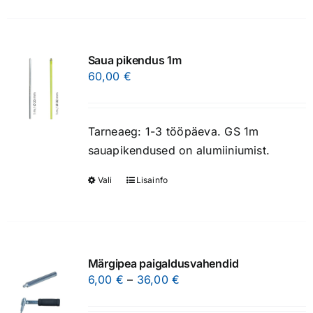
has
multiple
variants.
Saua pikendus 1m
The
60,00
€
options
may
be
Tarneaeg: 1-3 tööpäeva. GS 1m
chosen
sauapikendused on alumiiniumist.
on
Vali
Lisainfo
This
the
product
product
has
page
multiple
variants.
Märgipea paigaldusvahendid
The
Price
6,00
€
–
36,00
€
options
range: