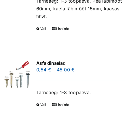
be
Tarneaeg: 1-3 tööpäeva. Pea läbimõõt
chosen
60mm, kaela läbimõõt 15mm, kaasas
on
tihvt.
the
Vali
Lisainfo
This
product
product
page
has
multiple
variants.
Asfaldinaelad
The
Price
0,54
€
–
45,00
€
options
range:
may
0,54 €
be
Tarneaeg: 1-3 tööpäeva.
through
chosen
45,00 €
Vali
Lisainfo
This
on
product
the
has
product