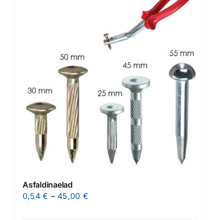
Asfaldinaelad
Price
0,54
€
–
45,00
€
range: